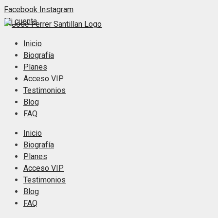
Saltar
Facebook
Instagram
al
Mi cuenta
contenido
Inicio
Biografía
Planes
Acceso VIP
Testimonios
Blog
FAQ
Inicio
Biografía
Planes
Acceso VIP
Testimonios
Blog
FAQ